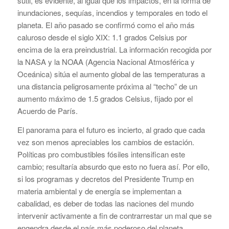
sutil, es evidente, al igual que los impactos, en la forma de
inundaciones, sequías, incendios y temporales en todo el
planeta. El año pasado se confirmó como el año más
caluroso desde el siglo XIX: 1.1 grados Celsius por
encima de la era preindustrial. La información recogida por
la NASA y la NOAA (Agencia Nacional Atmosférica y
Oceánica) sitúa el aumento global de las temperaturas a
una distancia peligrosamente próxima al “techo” de un
aumento máximo de 1.5 grados Celsius, fijado por el
Acuerdo de París.
El panorama para el futuro es incierto, al grado que cada
vez son menos apreciables los cambios de estación.
Políticas pro combustibles fósiles intensifican este
cambio; resultaría absurdo que esto no fuera así. Por ello,
si los programas y decretos del Presidente Trump en
materia ambiental y de energía se implementan a
cabalidad, es deber de todas las naciones del mundo
intervenir activamente a fin de contrarrestar un mal que se
engendra desde el país más poderoso del planeta.